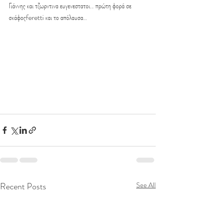
Γιάννης και τζωρντινα ευγενεστατοι.. πρώτη φορά σε 
σκάφοςferetti και το απόλαυσα..
Recent Posts
See All