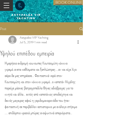
BOOK ONLINE
astypalea vip
yachting
Post
Astypalea VIP Yachting
Jul 5, 2019
1 min read
Υψηλού επιπέδου εμπειρία
Ημερήσια εκδρομή κουνουπες Κουτσομύτη κόκκινο 
γκρεμό.ανετα καθίσματα και ξαπλώστρες...αν και είχε λίγο 
αέρα δε μας επηρέασε.. Φανταστικά νερά στον 
Κουτσομύτη και στον κόκκινο γκρεμό..ο καπετάν Μιχάλης 
παρείχε μάσκες βατραχοπεδιλα θήκες αδιάβροχες για το 
κινητό και άλλα.. εκτός από καπετάνιος αποδείχτηκε και 
δεινός μαγειρας αφού η γαριδομακαρονάδα του ήταν 
φανταστική σε περιβάλλον εστιατορικο με ανάλογο στήσιμο 
... επιδόρπιο κρασιά μπύρες αναψυκτικά απεριόριστα.. 