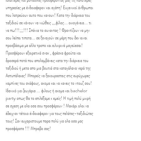
υπηρεσίες με ένδοιαφερον και αγάπη! Ευγενικοί άνθρωποι 
που λατρεύουν αυτο που κανουν! Κατα την διάρκεια του 
ταξιδιού σε κάνουν να νιώθεις ,,,φίλος... οικογένεια... τι 
να πω!!!;;;!!! Σπάνια το συναντας ! Φροντίζουν να μην 
σου λείπει τιποτα... σε ξεναγούν σε μέρη που δεν ειναι 
προσβάσιμα με αλλο τροπο και ειλικρινά μαγεύεσαι! 
Προσφέρουν εξαιρετικά σνακ , φρέσκα φρούτα και 
δροσερά ποτά που απολαμβάνεις κατα την διάρκεια του 
ταξιδιού ή μετα απο μια βουτιά στα καταγάλανα νερά της 
Αστυπάλαιας! Μπορείς να ξεκουραστεις στις ευρύχωρες 
καμπίνες του σκάφους, ακομα και να κανεις το ντουζ σου! 
Ιδανικό για ζευγάρια ... φιλους ή ακομα και bachelor 
party οπως θα το επιλέξαμε κ εμείς! Η τιμή πολύ μικρή 
σε σχεση με ολα οσα σου προσφέρουν ! Μακάρι ολοι να 
έδειχναν τέτοιο ένδοιαφερον για τους πελάτες-ταξιδιώτες 
τους! Σαν ευχαριστουμε παρα πολύ για ολα οσα μας 
προσφέρατε !!! Μπραβο σας!