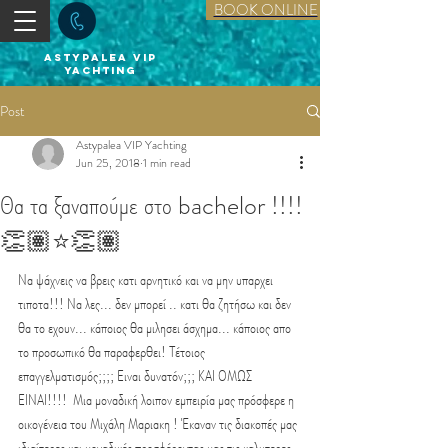
BOOK ONLINE
astypalea vip
yachting
Post
Astypalea VIP Yachting
Jun 25, 2018
1 min read
Θα τα ξαναπούμε στο bachelor !!!!
👏🏽⭐️👏🏽
Να ψάχνεις να βρεις κατι αρνητικό και να μην υπαρχει 
τιποτα!!! Να λες... δεν μπορεί .. κατι θα ζητήσω και δεν 
θα το εχουν... κάποιος θα μιλησει άσχημα... κάποιος απο 
το προσωπικό θα παραφερθει! Τέτοιος 
επαγγελματισμός;;;; Ειναι δυνατόν;;; ΚΑΙ ΟΜΩΣ 
ΕΙΝΑΙ!!!!  Μια μοναδική λοιπον εμπειρία μας πρόσφερε η 
οικογένεια του Μιχάλη Μαριακη ! Έκαναν τις διακοπές μας 
ιδιαίτερες και μοναδικές προσφέροντας μας τις καλυτερες 