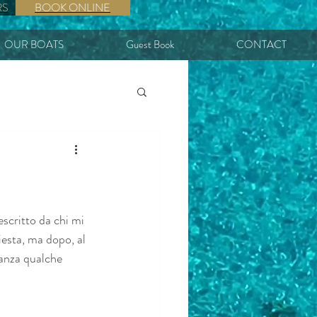
RS
BOOK ONLINE
OUR BOATS
Guest Book
CONTACT
scritto da chi mi 
esta, ma dopo, al 
canza qualche 