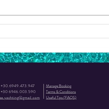
Great
Memorable experience!
: +30.6949.473.947
Manage Booking
: +30 6946.003.590
Terms & Conditions
lea.yachting@gmail.com
Useful Tips (FAQS)