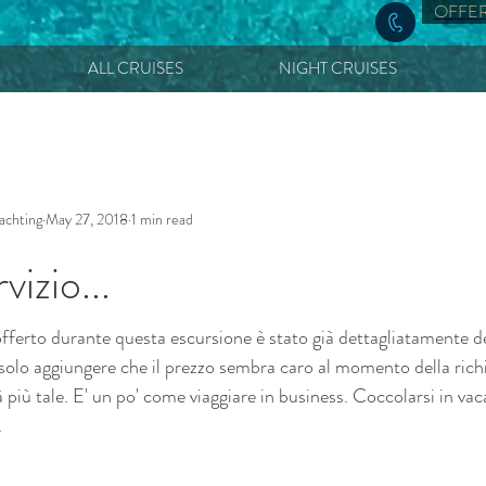
OFFE
ALL CRUISES
NIGHT CRUISES
achting
May 27, 2018
1 min read
izio...
offerto durante questa escursione è stato già dettagliatamente de
solo aggiungere che il prezzo sembra caro al momento della richi
 più tale. E' un po' come viaggiare in business. Coccolarsi in va
.