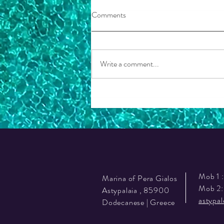
Comments
Very nice trip
Write a comment...
Mob 1 
Marina of Pera Gialos
Mob 2
Astypalaia , 85900
astypa
Dodecanese | Greece