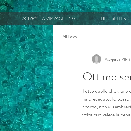
ASTYPALEA VIP YACHTING
BEST SELLERS
All Posts
Astypalea VIP Y
Ottimo serv
Tutto quello che viene 
ha preceduto. Io posso 
ritorno, non vi sembrerà
volta può valere la pena