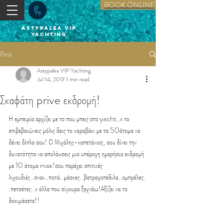
BOOK ONLINE
astypalea vip
yachting
Post
Astypalea VIP Yachting
Jul 14, 2017
1 min read
Σκαφάτη prive εκδρομή!
Η εμπειρία αρχίζει με το που μπεις στο yacht..κ το 
επιβεβαιώνεις μόλις δεις το καραβάκι με τα 50άτομα να 
δένει δίπλα σου! Ο Μιχάλης-καπετάνιος, σου δίνει την 
δυνατότητα να απολάυσεις μια υπέροχη ημερήσια εκδρομή 
με 10 άτομα max!σου παρέχει σπιτικές 
λιχουδιές..σνακ..ποτά..μάσκες..βατραχοπέδιλα..ομπρέλες.
.πετσέτες..κ άλλα που σίγουρα ξεχνάω!Αξίζει να το 
δοκιμάσετε!!